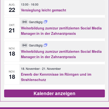
13:00
-
16:00
AUG.
22
Versieglung leicht gemacht
Ganztägig
Virtuell
OKT.
Veranstaltung
Weiterbildung zum/zur zertifizierten Social Media
21
Manager:in in der Zahnarztpraxis
Ganztägig
Virtuell
NOV.
Veranstaltung
Weiterbildung zum/zur zertifizierten Social Media
18
Manager:in in der Zahnarztpraxis
18. November
-
21. November
NOV.
Erwerb der Kenntnisse im Röntgen und im
18
Strahlenschutz
Kalender anzeigen