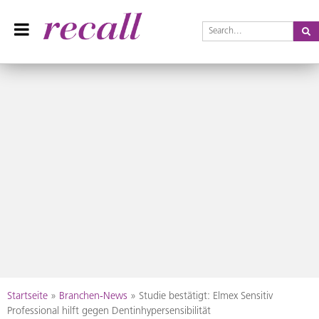
Se
Recall Magazin
Das Praxisteam-Magazin
Skip
Startseite
»
Branchen-News
»
Studie bestätigt: Elmex Sensitiv
to
Professional hilft gegen Dentinhypersensibilität