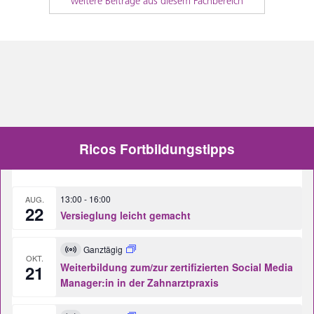
weitere Beiträge aus diesem Fachbereich
Ricos Fortbildungstipps
13:00
-
16:00
AUG.
22
Versieglung leicht gemacht
Ganztägig
Virtuell
OKT.
Veranstaltung
Weiterbildung zum/zur zertifizierten Social Media
21
Manager:in in der Zahnarztpraxis