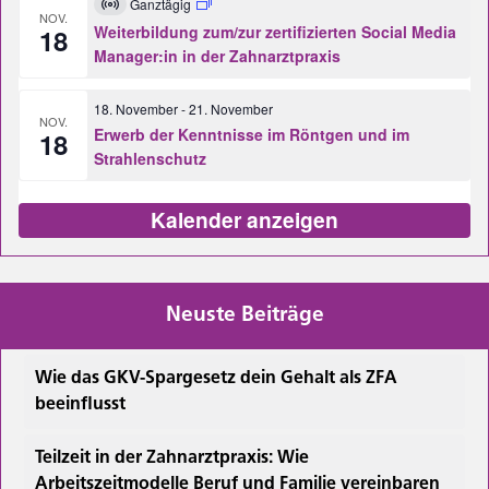
Ganztägig
Virtuell
NOV.
Veranstaltung
Weiterbildung zum/zur zertifizierten Social Media
18
Manager:in in der Zahnarztpraxis
18. November
-
21. November
NOV.
Erwerb der Kenntnisse im Röntgen und im
18
Strahlenschutz
Kalender anzeigen
Neuste Beiträge
Wie das GKV-Spargesetz dein Gehalt als ZFA
beeinflusst
Teilzeit in der Zahnarztpraxis: Wie
Arbeitszeitmodelle Beruf und Familie vereinbaren