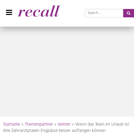
Se
Recall Magazin
Das Praxisteam-Magazin
Skip
Startseite
»
Themenpartner
»
teemer
»
Wenn das Team im Urlaub ist:
to
Wie Zahnarztpraxen Engpässe besser auffangen können