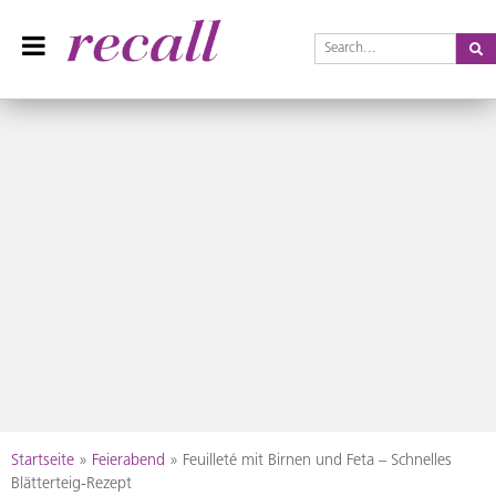
Se
Recall Magazin
Das Praxisteam-Magazin
Skip
Startseite
»
Feierabend
»
Feuilleté mit Birnen und Feta – Schnelles
to
Blätterteig-Rezept