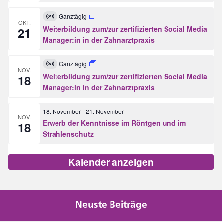
Ganztägig
Virtuell
OKT.
Veranstaltung
Weiterbildung zum/zur zertifizierten Social Media
21
Manager:in in der Zahnarztpraxis
Ganztägig
Virtuell
NOV.
Veranstaltung
Weiterbildung zum/zur zertifizierten Social Media
18
Manager:in in der Zahnarztpraxis
18. November
-
21. November
NOV.
Erwerb der Kenntnisse im Röntgen und im
18
Strahlenschutz
Kalender anzeigen
Neuste Beiträge