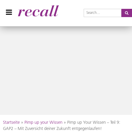
Se
Recall Magazin
Das Praxisteam-Magazin
Skip
Startseite
»
Pimp up your Wissen
»
Pimp up Your Wissen – Teil 9:
to
GAP2 – Mit Zuversicht deiner Zukunft entgegenlaufen!