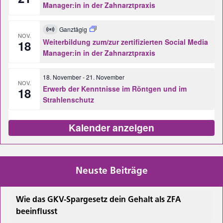
Manager:in in der Zahnarztpraxis
Ganztägig
Virtuell
NOV.
Veranstaltung
Weiterbildung zum/zur zertifizierten Social Media
18
Manager:in in der Zahnarztpraxis
18. November
-
21. November
NOV.
Erwerb der Kenntnisse im Röntgen und im
18
Strahlenschutz
Kalender anzeigen
Neuste Beiträge
Wie das GKV-Spargesetz dein Gehalt als ZFA
beeinflusst