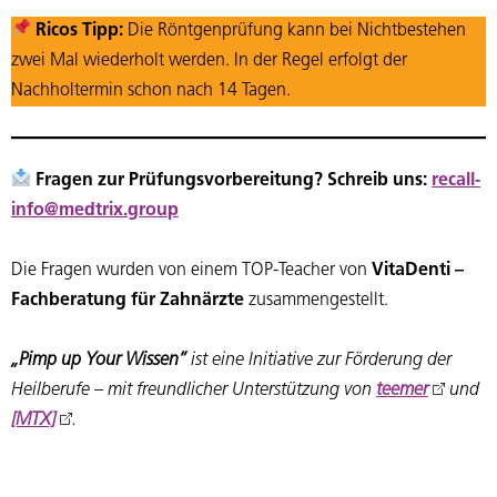
Ricos Tipp:
Die Röntgenprüfung kann bei Nichtbestehen
zwei Mal wiederholt werden. In der Regel erfolgt der
Nachholtermin schon nach 14 Tagen.
Fragen zur Prüfungsvorbereitung? Schreib uns:
recall-
info@medtrix.group
Die Fragen wurden von einem TOP-Teacher von
VitaDenti –
Fachberatung für Zahnärzte
zusammengestellt.
„Pimp up Your Wissen”
ist eine Initiative zur Förderung der
Heilberufe – mit freundlicher Unterstützung von
teemer
und
[MTX]
.