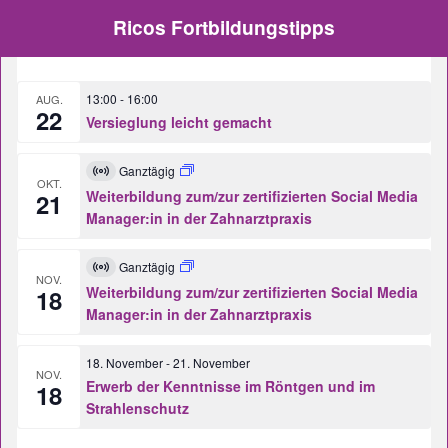
Ricos Fortbildungstipps
13:00
-
16:00
AUG.
22
Versieglung leicht gemacht
Ganztägig
Virtuell
OKT.
Veranstaltung
Weiterbildung zum/zur zertifizierten Social Media
21
Manager:in in der Zahnarztpraxis
Ganztägig
Virtuell
NOV.
Veranstaltung
Weiterbildung zum/zur zertifizierten Social Media
18
Manager:in in der Zahnarztpraxis
18. November
-
21. November
NOV.
Erwerb der Kenntnisse im Röntgen und im
18
Strahlenschutz