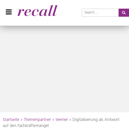
Se
Recall Magazin
Das Praxisteam-Magazin
Skip
Startseite
»
Themenpartner
»
teemer
»
Digitalisierung als Antwort
to
auf den Fachkräftemangel