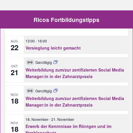
Ricos Fortbildungstipps
13:00
-
16:00
AUG.
22
Versieglung leicht gemacht
Ganztägig
Virtuell
OKT.
Veranstaltung
Weiterbildung zum/zur zertifizierten Social Media
21
Manager:in in der Zahnarztpraxis
Ganztägig
Virtuell
NOV.
Veranstaltung
Weiterbildung zum/zur zertifizierten Social Media
18
Manager:in in der Zahnarztpraxis
18. November
-
21. November
NOV.
Erwerb der Kenntnisse im Röntgen und im
18
Strahlenschutz