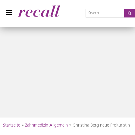
Se
Recall Magazin
Das Praxisteam-Magazin
Skip
Startseite
»
Zahnmedizin Allgemein
»
Christina Berg neue Prokuristin
to