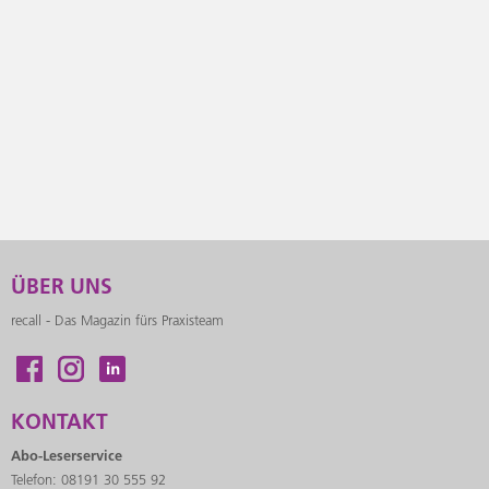
ÜBER UNS
recall - Das Magazin fürs Praxisteam
KONTAKT
Abo-Leserservice
Telefon: 08191 30 555 92