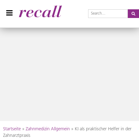
Se
Recall Magazin
Das Praxisteam-Magazin
Skip
Startseite
»
Zahnmedizin Allgemein
»
KI als praktischer Helfer in der
to
Zahnarztpraxis