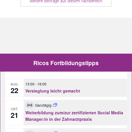
weitere Beiträge aus diesem Fachbereich
Ricos Fortbildungstipps
13:00
-
16:00
AUG.
22
Versieglung leicht gemacht
Ganztägig
Virtuell
OKT.
Veranstaltung
Weiterbildung zum/zur zertifizierten Social Media
21
Manager:in in der Zahnarztpraxis