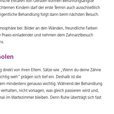
rische Erklären von Geräten können Berührungsängste
üchternen Kindern darf der erste Termin auch ausschließlich
igentliche Behandlung folgt dann beim nächsten Besuch.
tmosphäre bei: Bilder an den Wänden, freundliche Farben
e Praxis einladender und nehmen dem Zahnarztbesuch
ns.
holen
 direkt von ihren Eltern. Sätze wie „Wenn du deine Zähne
ichtig weh“ prägen sich tief ein. Deshalb ist die
tern mindestens genauso wichtig. Während der Behandlung
g verhalten, nicht vorsagen, was gleich passieren wird und,
mal im Wartezimmer bleiben. Denn Ruhe überträgt sich fast