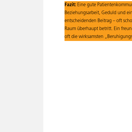
Fazit:
Eine gute Patientenkommun
Beziehungsarbeit, Geduld und ein
entscheidenden Beitrag – oft sch
Raum überhaupt betritt. Ein freun
oft die wirksamsten „Beruhigungsm