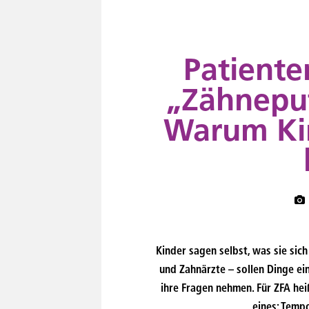
content
Patient
„Zähneput
Warum Ki
Kinder sagen selbst, was sie sic
und Zahnärzte – sollen Dinge ein
ihre Fragen nehmen. Für ZFA he
eines: Temp