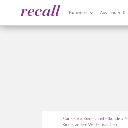
Fachwissen
Aus- und Fortb
Recall Magazin
Das Praxisteam-Magazin
Skip
Startseite
»
Kinderzahnheilkunde
»
P
to
Kinder andere Worte brauchen