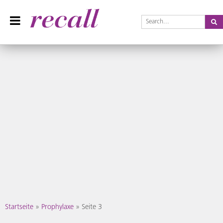
Se
Recall Magazin
Das Praxisteam-Magazin
Skip
Startseite
»
Prophylaxe
»
Seite 3
to