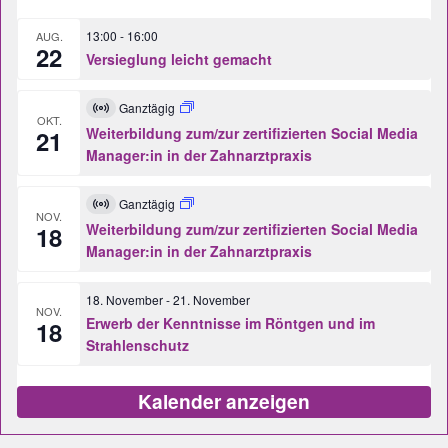
13:00
-
16:00
AUG.
22
Versieglung leicht gemacht
Ganztägig
Virtuell
OKT.
Veranstaltung
Weiterbildung zum/zur zertifizierten Social Media
21
Manager:in in der Zahnarztpraxis
Ganztägig
Virtuell
NOV.
Veranstaltung
Weiterbildung zum/zur zertifizierten Social Media
18
Manager:in in der Zahnarztpraxis
18. November
-
21. November
NOV.
Erwerb der Kenntnisse im Röntgen und im
18
Strahlenschutz
Kalender anzeigen