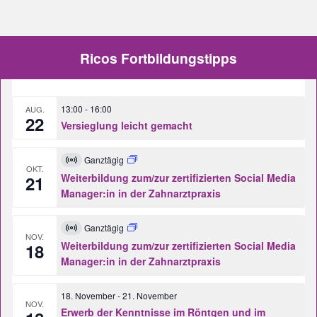
Ricos Fortbildungstipps
13:00
-
16:00
AUG.
22
Versieglung leicht gemacht
Ganztägig
Virtuell
OKT.
Veranstaltung
Weiterbildung zum/zur zertifizierten Social Media
21
Manager:in in der Zahnarztpraxis
Ganztägig
Virtuell
NOV.
Veranstaltung
Weiterbildung zum/zur zertifizierten Social Media
18
Manager:in in der Zahnarztpraxis
18. November
-
21. November
NOV.
Erwerb der Kenntnisse im Röntgen und im