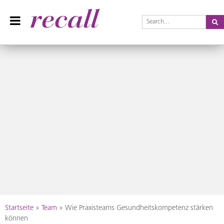
Se
Recall Magazin
Das Praxisteam-Magazin
Skip
Startseite
»
Team
»
Wie Praxisteams Gesundheitskompetenz stärken
to
können