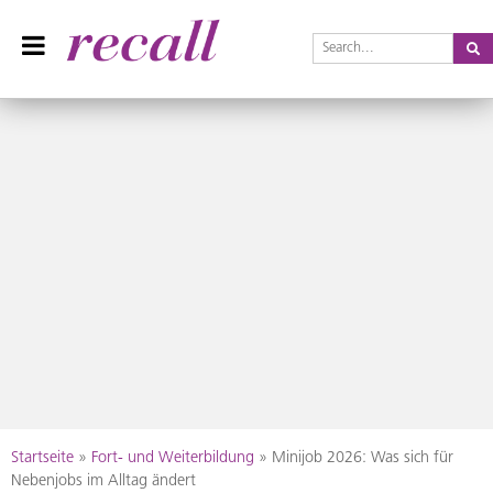
Se
Recall Magazin
Das Praxisteam-Magazin
Skip
Startseite
»
Fort- und Weiterbildung
»
Minijob 2026: Was sich für
to
Nebenjobs im Alltag ändert