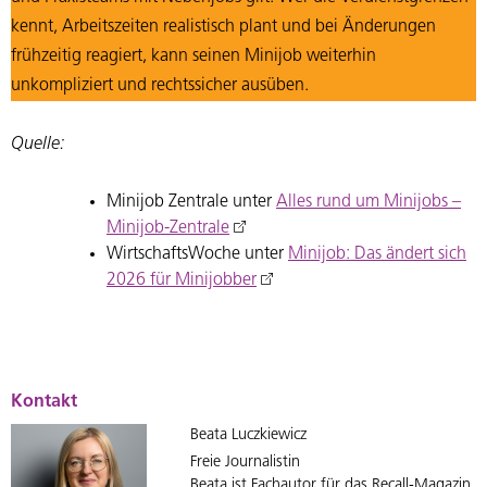
kennt, Arbeitszeiten realistisch plant und bei Änderungen
frühzeitig reagiert, kann seinen Minijob weiterhin
unkompliziert und rechtssicher ausüben.
Quelle:
Minijob Zentrale unter
Alles rund um Minijobs –
Minijob-Zentrale
WirtschaftsWoche unter
Minijob: Das ändert sich
2026 für Minijobber
Kontakt
Beata Luczkiewicz
Freie Journalistin
Beata ist Fachautor für das Recall-Magazin