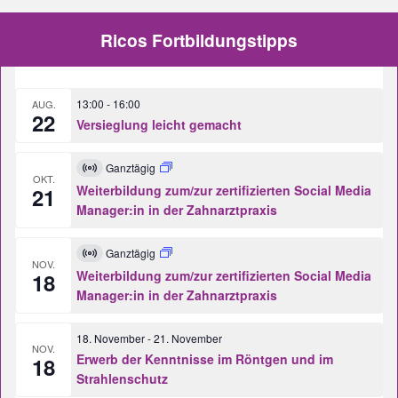
Ricos Fortbildungstipps
13:00
-
16:00
AUG.
22
Versieglung leicht gemacht
Ganztägig
Virtuell
OKT.
Veranstaltung
Weiterbildung zum/zur zertifizierten Social Media
21
Manager:in in der Zahnarztpraxis
Ganztägig
Virtuell
NOV.
Veranstaltung
Weiterbildung zum/zur zertifizierten Social Media
18
Manager:in in der Zahnarztpraxis
18. November
-
21. November
NOV.
Erwerb der Kenntnisse im Röntgen und im
18
Strahlenschutz