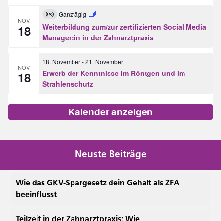
Ganztägig
Virtuell
NOV.
Veranstaltung
Weiterbildung zum/zur zertifizierten Social Media
18
Manager:in in der Zahnarztpraxis
18. November
-
21. November
NOV.
Erwerb der Kenntnisse im Röntgen und im
18
Strahlenschutz
Kalender anzeigen
Neuste Beiträge
Wie das GKV-Spargesetz dein Gehalt als ZFA
beeinflusst
Teilzeit in der Zahnarztpraxis: Wie