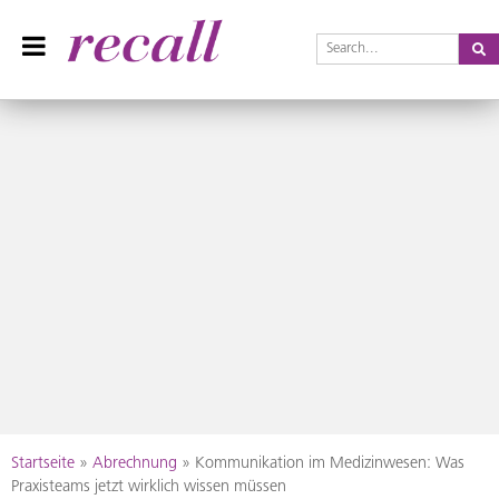
Se
Recall Magazin
Das Praxisteam-Magazin
Skip
Startseite
»
Abrechnung
»
Kommunikation im Medizinwesen: Was
to
Praxisteams jetzt wirklich wissen müssen