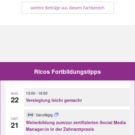
weitere Beiträge aus diesem Fachbereich
Ricos Fortbildungstipps
13:00
-
16:00
AUG.
22
Versieglung leicht gemacht
Ganztägig
Virtuell
OKT.
Veranstaltung
Weiterbildung zum/zur zertifizierten Social Media
21
Manager:in in der Zahnarztpraxis