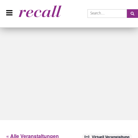
Se
Recall Magazin
Das Praxisteam-Magazin
Skip
to
« Alle Veranstaltungen
Virtuell Veranstaltung