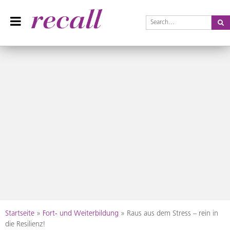
Se
Recall Magazin
Das Praxisteam-Magazin
Skip
Startseite
»
Fort- und Weiterbildung
»
Raus aus dem Stress – rein in
to
die Resilienz!