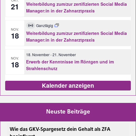
Veranstaltung
Weiterbildung zum/zur zertifizierten Social Media
21
Manager:in in der Zahnarztpraxis
Ganztägig
Virtuell
NOV.
Veranstaltung
Weiterbildung zum/zur zertifizierten Social Media
18
Manager:in in der Zahnarztpraxis
18. November
-
21. November
NOV.
Erwerb der Kenntnisse im Röntgen und im
18
Strahlenschutz
Kalender anzeigen
Neuste Beiträge
Wie das GKV-Spargesetz dein Gehalt als ZFA