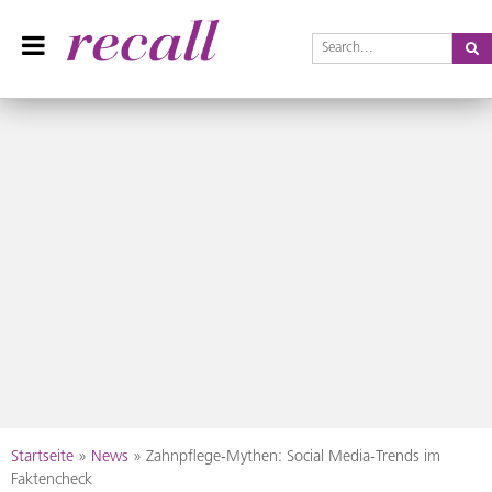
Se
Recall Magazin
Das Praxisteam-Magazin
Skip
Startseite
»
News
»
Zahnpflege-Mythen: Social Media-Trends im
to
Faktencheck