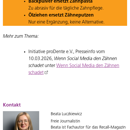
Backpulver ersetzt Zahnpasta
Zu abrasiv für die tägliche Zahnpflege.
Ölziehen ersetzt Zähneputzen
Nur eine Ergänzung, keine Alternative.
Mehr zum Thema:
Initiative proDente e.V., Presseinfo vom
10.03.2026,
Wenn Social Media den Zähnen
schadet
unter
Wenn Social Media den Zähnen
schadet
Kontakt
Beata Luczkiewicz
Freie Journalistin
Beata ist Fachautor für das Recall-Magazin